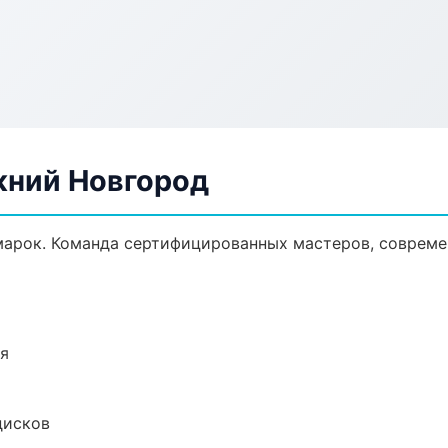
жний Новгород
марок. Команда сертифицированных мастеров, совреме
ия
дисков