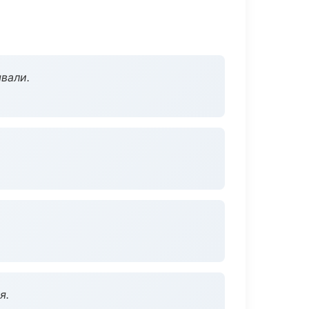
вали.
я.