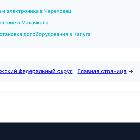
а и электроника в Череповец
пление в Махачкала
становка допоборудования в Калуга
лжский федеральный округ
|
Главная страница
→