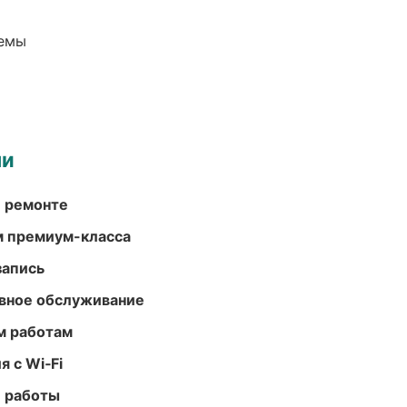
темы
ми
и ремонте
м премиум-класса
запись
вное обслуживание
м работам
 с Wi‑Fi
е работы