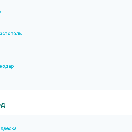
э
вастополь
снодар
од
одвеска