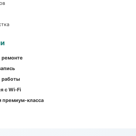
ов
стка
ми
и ремонте
запись
е работы
 с Wi‑Fi
м премиум-класса