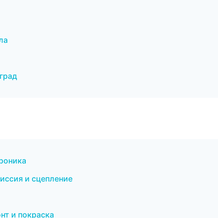
ла
град
троника
миссия и сцепление
нт и покраска