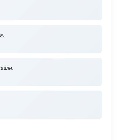
я.
вали.