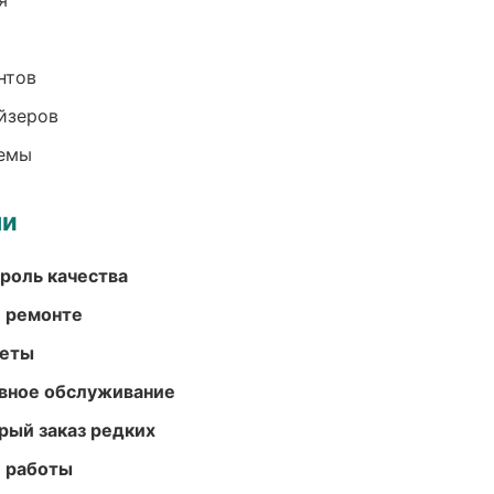
я
нтов
йзеров
темы
ми
роль качества
и ремонте
меты
вное обслуживание
рый заказ редких
е работы