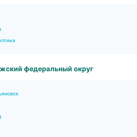
и
оптика
лжский федеральный округ
льяновск
д