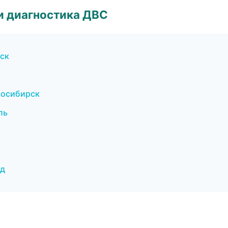
и диагностика ДВС
рск
восибирск
ль
ад