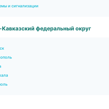
емы и сигнализации
о-Кавказский федеральный округ
ск
рополь
а
кала
поль