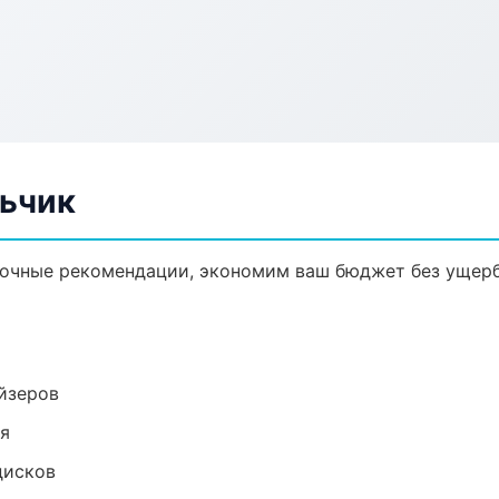
льчик
 точные рекомендации, экономим ваш бюджет без ущерб
йзеров
ия
дисков