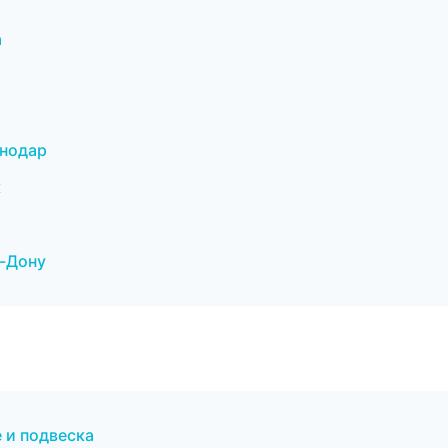
а
снодар
к
а-Дону
 и подвеска