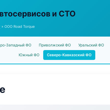
втосервисов и СТО
г
» ООО Road Torque
ро-Западный ФО
Приволжский ФО
Уральский ФО
Южный ФО
Северо-Кавказский ФО
e