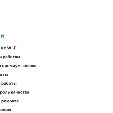
ми
 с Wi‑Fi
м работам
м премиум-класса
меты
е работы
роль качества
и ремонте
запись