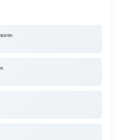
вали.
я.