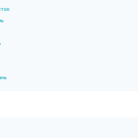
сток
нь
ь
ань