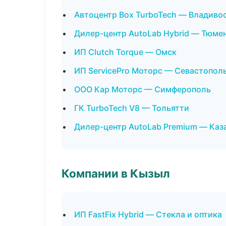
Автоцентр Box TurboTech — Владиво
Дилер-центр AutoLab Hybrid — Тюме
ИП Clutch Torque — Омск
ИП ServicePro Моторс — Севастопол
ООО Кар Моторс — Симферополь
ГК TurboTech V8 — Тольятти
Дилер-центр AutoLab Premium — Каз
Компании в Кызыл
ИП FastFix Hybrid — Стекла и оптика