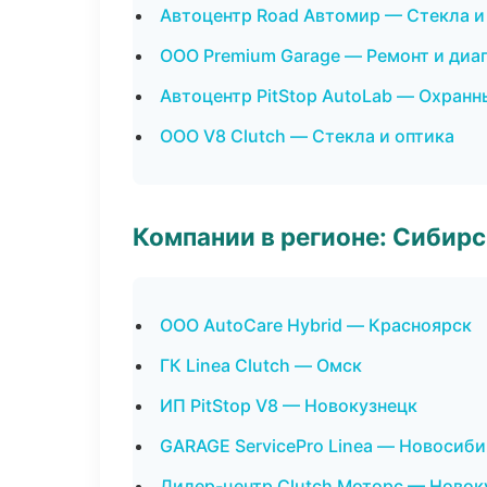
Автоцентр Road Автомир — Стекла и
ООО Premium Garage — Ремонт и диа
Автоцентр PitStop AutoLab — Охранн
ООО V8 Clutch — Стекла и оптика
Компании в регионе: Сибир
ООО AutoCare Hybrid — Красноярск
ГК Linea Clutch — Омск
ИП PitStop V8 — Новокузнецк
GARAGE ServicePro Linea — Новосиб
Дилер-центр Clutch Моторс — Новок