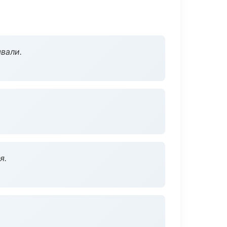
вали.
я.