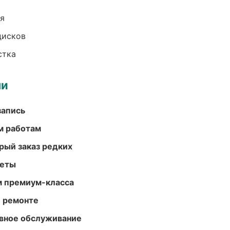
ия
дисков
стка
ми
запись
м работам
рый заказ редких
меты
м премиум-класса
и ремонте
вное обслуживание