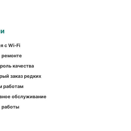
ми
 с Wi‑Fi
и ремонте
роль качества
рый заказ редких
м работам
вное обслуживание
е работы