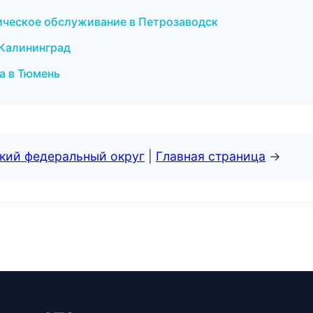
ническое обслуживание в Петрозаводск
 Калининград
а в Тюмень
ский федеральный округ
|
Главная страница
→