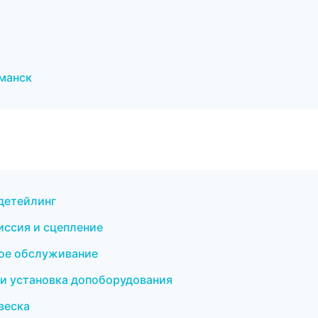
рманск
 детейлинг
иссия и сцепление
кое обслуживание
 и установка допоборудования
веска