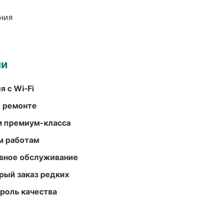
ния
ми
 с Wi‑Fi
и ремонте
м премиум-класса
м работам
вное обслуживание
рый заказ редких
роль качества