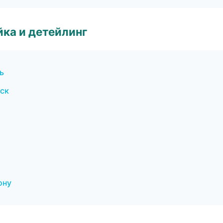
ка и детейлинг
ь
нск
ону