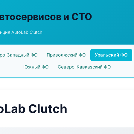
втосервисов и СТО
нция AutoLab Clutch
ро-Западный ФО
Приволжский ФО
Уральский ФО
Южный ФО
Северо-Кавказский ФО
oLab Clutch