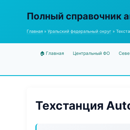
Полный справочник а
Главная
»
Уральский федеральный округ
» Техста
🏠 Главная
Центральный ФО
Севе
Техстанция Aut