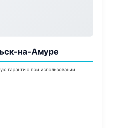
льск-на-Амуре
кую гарантию при использовании