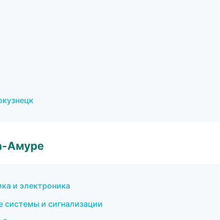
окузнецк
а-Амуре
ика и электроника
е системы и сигнализации