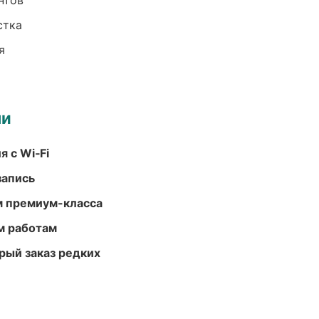
нтов
стка
я
ми
 с Wi‑Fi
запись
м премиум-класса
м работам
рый заказ редких