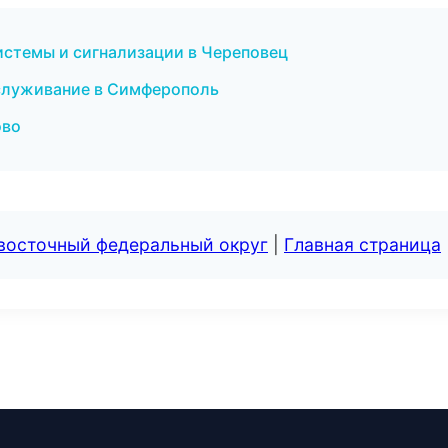
истемы и сигнализации в Череповец
бслуживание в Симферополь
ово
евосточный федеральный округ
|
Главная страница