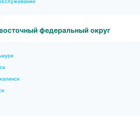
 обслуживание
евосточный федеральный округ
Амуре
ск
халинск
ск