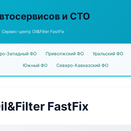
втосервисов и СТО
 Сервис-центр Oil&Filter FastFix
ро-Западный ФО
Приволжский ФО
Уральский ФО
Южный ФО
Северо-Кавказский ФО
&Filter FastFix