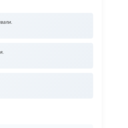
вали.
я.