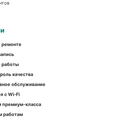
нтов
ми
и ремонте
запись
е работы
роль качества
вное обслуживание
 с Wi‑Fi
м премиум-класса
м работам